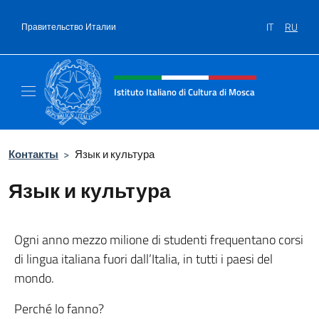
Перейти к содержанию
IT
RU
Правительство Италии
Шапка сайта, соцсети и ме
Istituto Italiano di Cultura di Mosca
Il sito ufficiale dell'Istituto Italiano di Cultu
Контакты
>
Язык и культура
Язык и культура
Ogni anno mezzo milione di studenti frequentano corsi
di lingua italiana fuori dall’Italia, in tutti i paesi del
mondo.
Perché lo fanno?