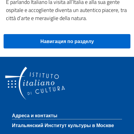
E parlando Italiano la visita all’Italia e alla sua gente
ospitale e accogliente diventa un autentico piacere, tra
città d’arte e meraviglie della natura.
Навигация по разделу
Нижний колонтитул
Адреса и контакты
Итальянский Институт культуры в Москве