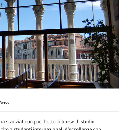
News
ha stanziato un pacchetto di
borse di studio
ivolte a
studenti internazionali d’eccellenza
che