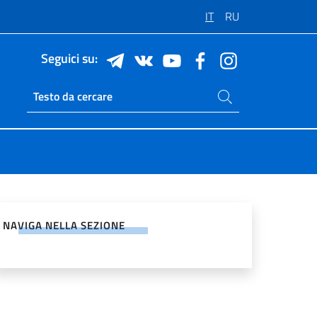
IT
RU
Seguici su:
Cerca nel sito
Ricerca sito live
vidi sui Social Network
NAVIGA NELLA SEZIONE