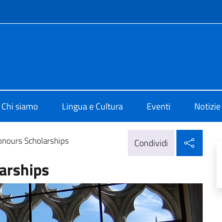
e menù
o di Cultura di Mosca
Chi siamo
Lingua e Cultura
Eventi
Notizie
Condi
onours Scholarships
Condividi
arships