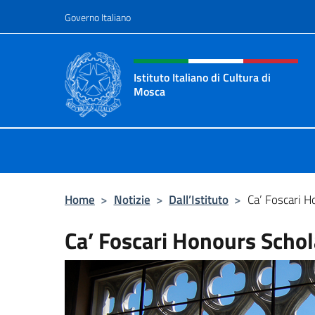
Salta al contenuto
Governo Italiano
Intestazione sito, social 
Istituto Italiano di Cultura di
Mosca
Il sito ufficiale dell'Istituto Italian
Home
>
Notizie
>
Dall’Istituto
>
Ca’ Foscari H
Ca’ Foscari Honours Schol