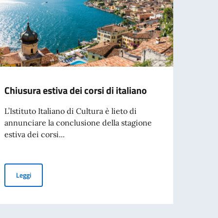
Chiusura estiva dei corsi di italiano
Contr
docen
L’Istituto Italiano di Cultura è lieto di
opera
annunciare la conclusione della stagione
estiva dei corsi...
Il Min
Coope
contri
Chiusura estiva dei corsi di italiano
Leggi
Leg