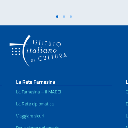
La Rete Farnesina
L
La Farnesina – il MAECI
C
1
La Rete diplomatica
E
Viaggiare sicuri
L
Dove siamo nel mondo
N