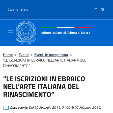
Salta al contenuto
IT
RU
Governo Italiano
Intestazione sito, social e menù
Istituto Italiano di Cultura di Mosca
Il sito ufficiale dell'Istituto Italiano di Cultu
Home
>
Eventi
>
Eventi in programma
>
“LE ISCRIZIONI IN EBRAICO NELL’ARTE ITALIANA DEL
RINASCIMENTO”
“LE ISCRIZIONI IN EBRAICO
NELL’ARTE ITALIANA DEL
RINASCIMENTO”
Data evento:
Dal 02 Febbraio 2014, 01:00 Al 02 Febbraio 2014,