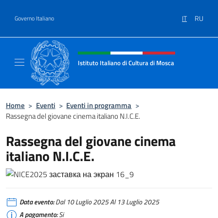
Salta al contenuto
IT
RU
Governo Italiano
Intestazione sito, social e menù
Istituto Italiano di Cultura di Mosca
Il sito ufficiale dell'Istituto Italiano di Cultu
Home
>
Eventi
>
Eventi in programma
>
Rassegna del giovane cinema italiano N.I.C.E.
Rassegna del giovane cinema
italiano N.I.C.E.
Data evento:
Dal 10 Luglio 2025 Al 13 Luglio 2025
A pagamento:
Si