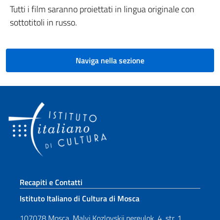
Tutti i film saranno proiettati in lingua originale con
sottotitoli in russo.
Naviga nella sezione
Sezione footer
Recapiti e Contatti
Istituto Italiano di Cultura di Mosca
107078 Mosca, Malyj Kozlovskij pereulok, 4, str. 1