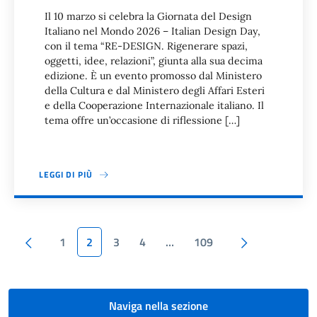
Il 10 marzo si celebra la Giornata del Design
Italiano nel Mondo 2026 – Italian Design Day,
con il tema “RE-DESIGN. Rigenerare spazi,
oggetti, idee, relazioni”, giunta alla sua decima
edizione. È un evento promosso dal Ministero
della Cultura e dal Ministero degli Affari Esteri
e della Cooperazione Internazionale italiano. Il
tema offre un’occasione di riflessione […]
LEGGI DI PIÙ
Paginazione
Pagina precedente
Pagina succ
1
2
3
4
…
109
Naviga nella sezione