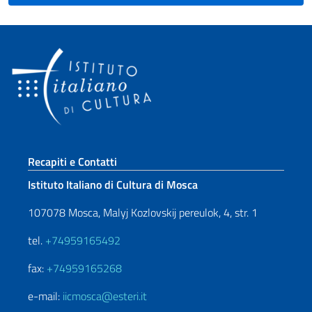
Sezione footer
Recapiti e Contatti
Istituto Italiano di Cultura di Mosca
107078 Mosca, Malyj Kozlovskij pereulok, 4, str. 1
tel.
+74959165492
fax:
+74959165268
e-mail:
iicmosca@esteri.it